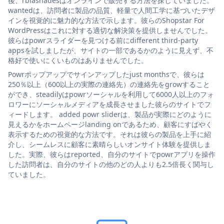
後、rbiashadesはオンラインで販売する方法を探していました。
wantedは、訪問者に製品の品質、軽量で人間工学に基づいたデザ
インを視覚的に魅力的な方法で示します。彼らのShopstar For
WordPressはこれに対する適切な解決策を提供しませんでした。
彼らはpowrスライダーを見つける前にdifferent third-party
appsを試しましたが、サイトの一部であるかのように見えず、不
格好で使いにくいものはありませんでした。
Powrポップアップでサインアップしたjust monthsで、彼らは
250％以上（600以上の実際の連絡先）の連絡先をgrowすること
ができ、steadilyはpowrソーシャルを利用して6000人以上のフォ
ロワーにソーシャルメディアを成長させました彼らのサイトでフ
ィードします。 added powr sliderは、製品が実際にどのように
見えるかをホームページlanding onであるため、顧客にすばやく
表示するための視覚的な方法です。それは彼らの製品を上手に紹
介し、シームレスに顧客に素晴らしいオンサイト体験を提供しま
した。実際、彼らはreported、自分のサイトでpowrアプリを操作
した訪問者は、自分のサイトの他のどの人よりも2.5倍長く関与し
ていました。