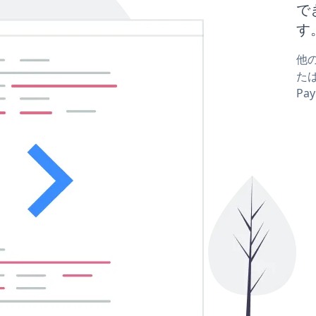
で
す
他の
たは
Pa