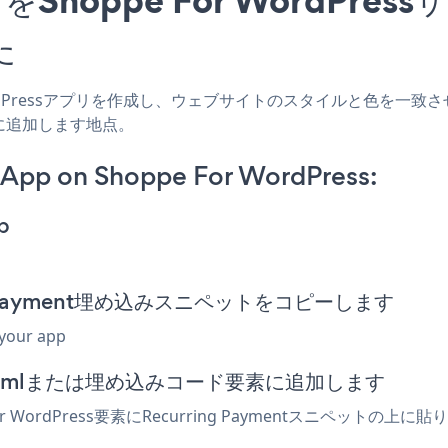
た
WordPressアプリを作成し、ウェブサイトのスタイルと色を一致させ、Recu
に追加します地点。
 App on Shoppe For WordPress:
p
ring Payment埋め込みスニペットをコピーします
 your app
ターでhtmlまたは埋め込みコード要素に追加します
r WordPress要素にRecurring Paymentスニペッ