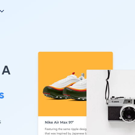
A
s
。
s