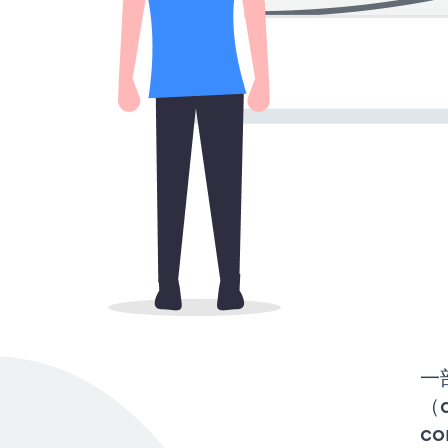
一
（d
co