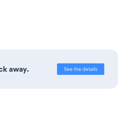
ick away.
See the details