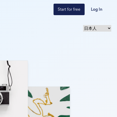
Start for free
Log In