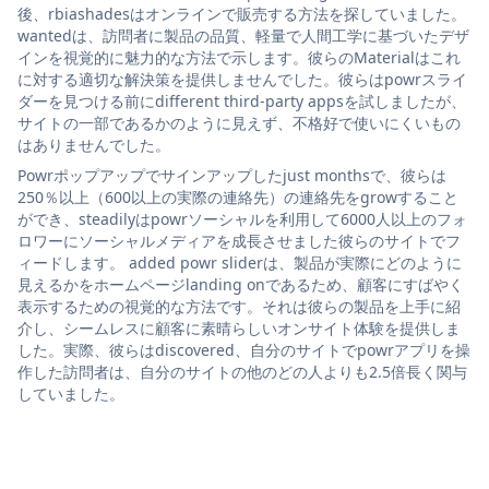
後、rbiashadesはオンラインで販売する方法を探していました。
wantedは、訪問者に製品の品質、軽量で人間工学に基づいたデザ
インを視覚的に魅力的な方法で示します。彼らのMaterialはこれ
に対する適切な解決策を提供しませんでした。彼らはpowrスライ
ダーを見つける前にdifferent third-party appsを試しましたが、
サイトの一部であるかのように見えず、不格好で使いにくいもの
はありませんでした。
Powrポップアップでサインアップしたjust monthsで、彼らは
250％以上（600以上の実際の連絡先）の連絡先をgrowすること
ができ、steadilyはpowrソーシャルを利用して6000人以上のフォ
ロワーにソーシャルメディアを成長させました彼らのサイトでフ
ィードします。 added powr sliderは、製品が実際にどのように
見えるかをホームページlanding onであるため、顧客にすばやく
表示するための視覚的な方法です。それは彼らの製品を上手に紹
介し、シームレスに顧客に素晴らしいオンサイト体験を提供しま
した。実際、彼らはdiscovered、自分のサイトでpowrアプリを操
作した訪問者は、自分のサイトの他のどの人よりも2.5倍長く関与
していました。