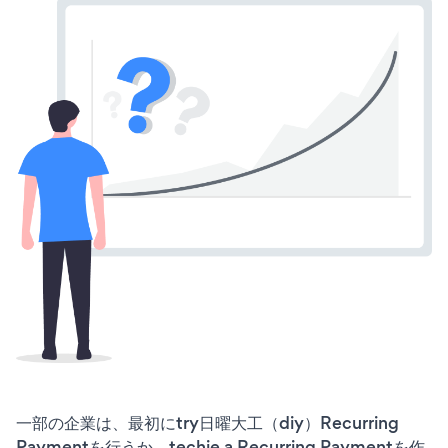
一部の企業は、最初にtry日曜大工（diy）Recurring
Paymentを行うか、techie a Recurring Paymentを作