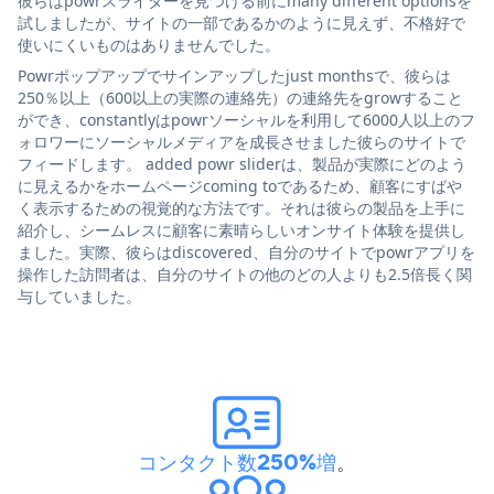
彼らはpowrスライダーを見つける前にmany different optionsを
試しましたが、サイトの一部であるかのように見えず、不格好で
使いにくいものはありませんでした。
Powrポップアップでサインアップしたjust monthsで、彼らは
250％以上（600以上の実際の連絡先）の連絡先をgrowすること
ができ、constantlyはpowrソーシャルを利用して6000人以上のフ
ォロワーにソーシャルメディアを成長させました彼らのサイトで
フィードします。 added powr sliderは、製品が実際にどのよう
に見えるかをホームページcoming toであるため、顧客にすばや
く表示するための視覚的な方法です。それは彼らの製品を上手に
紹介し、シームレスに顧客に素晴らしいオンサイト体験を提供し
ました。実際、彼らはdiscovered、自分のサイトでpowrアプリを
操作した訪問者は、自分のサイトの他のどの人よりも2.5倍長く関
与していました。
コンタクト数250%増
。