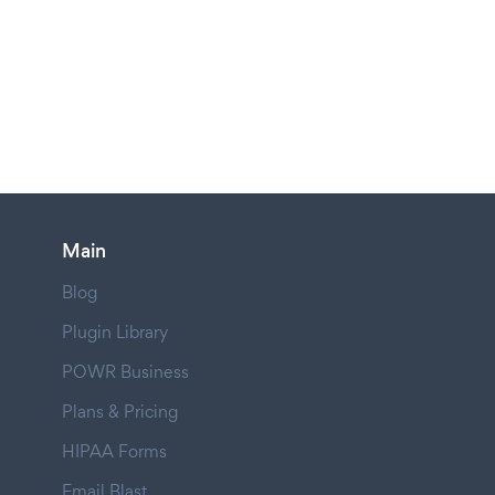
Main
Blog
Plugin Library
POWR Business
Plans & Pricing
HIPAA Forms
Email Blast