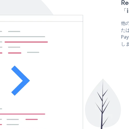
R
「i
他の
たは
Pa
し