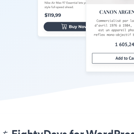
プリをEightyDays for Wo