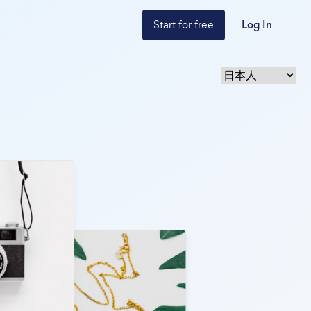
Start for free
Log In