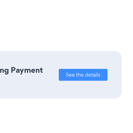
ring Payment
See the details