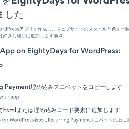
ました
for WordPressアプリを作成し、ウェブサイトのスタイルと色を一致させ、Re
たは好きな場所に追加します地点。
App on EightyDays for WordPress:
p
curring Payment埋め込みスニペットをコピーします
 your app
エディターでhtmlまたは埋め込みコード要素に追加します
s for WordPress要素にRecurring Paymentス