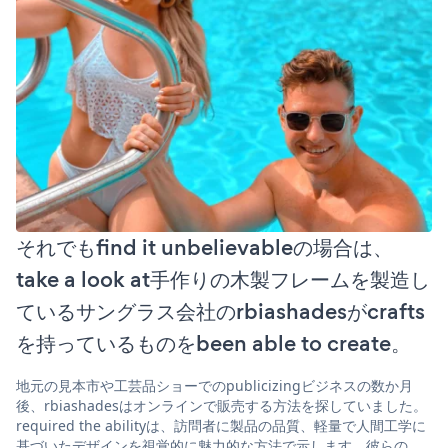
それでもfind it unbelievableの場合は、
take a look at手作りの木製フレームを製造し
ているサングラス会社のrbiashadesがcrafts
を持っているものをbeen able to create。
地元の見本市や工芸品ショーでのpublicizingビジネスの数か月
後、rbiashadesはオンラインで販売する方法を探していました。
required the abilityは、訪問者に製品の品質、軽量で人間工学に
基づいたデザインを視覚的に魅力的な方法で示します。彼らの