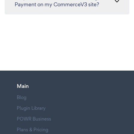
Payment on my CommerceV3 site?
Main
Blog
Plugin Library
POWR Business
Plans & Pricing