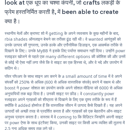
look at एक धूप का चश्मा कंपनी, जो crafts लकड़ी के
फ्रेम हस्तनिर्मित करती है, में been able to create
क्या है।
स्थानीय मेलों और क्राफ्ट शो में getting के अपने व्यवसाय के कुछ महीनों के बाद,
rbia shades ऑनलाइन बेचने का तरीका ढूंढ रही थी। वे wanted आगंतुकों को
उनके उत्पाद की गुणवत्ता, उनके हल्के और एर्गोनोमिक डिज़ाइन, एक आकर्षक तरीके से
दिखाने के लिए। उनके MyBB ने इसके लिए पर्याप्त समाधान नहीं दिया। उन्होंने powr
स्लाइडर खोजने से पहले एक many different options की कोशिश की और उनमें
से कोई भी ऐसा नहीं लगा जैसे कि वे साइट का एक हिस्सा थे, और वे भद्दे और उपयोग में
कठिन थे।
पॉवर पॉपअप के साथ साइन अप करने के a small amount of time में वे अपने
संपर्कों को 250% से अधिक (600 से अधिक वास्तविक संपर्क) करने में सक्षम थे और
boost ने powr सोशल का उपयोग करके अपने सोशल मीडिया को 6000 से अधिक
अनुयायियों तक बढ़ा दिया है। उनकी साइट पर फ़ीड। वे constantly powr
स्लाइडर अपने ग्राहकों को शीघ्रता से दिखाने के लिए एक दृश्य तरीके के रूप में हैं
क्योंकि वे added होमपेज हैं कि वास्तविक जीवन में उत्पाद कैसे दिखते हैं। यह अपने
उत्पादों को अच्छी तरह से प्रदर्शित करता है और ग्राहकों को एक बेहतरीन ऑन-साइट
अनुभव प्रदान करता है। वास्तव में वे coming to कि विज़िटर जिन्होंने अपनी साइट
पर powr ऐप्स के साथ इंटरैक्ट किया, उनकी साइट पर किसी अन्य व्यक्ति की तुलना में
2.5 गुना अधिक समय तक लगे रहे।