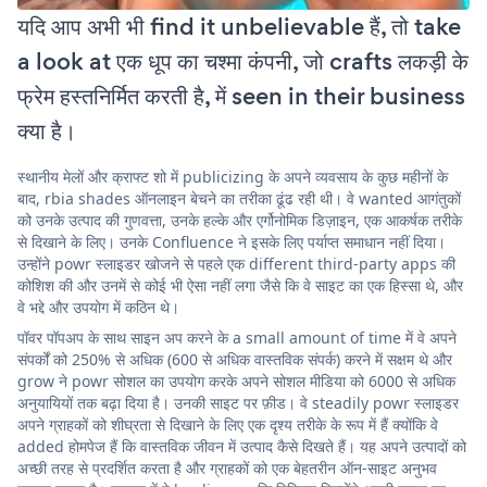
यदि आप अभी भी find it unbelievable हैं, तो take
a look at एक धूप का चश्मा कंपनी, जो crafts लकड़ी के
फ्रेम हस्तनिर्मित करती है, में seen in their business
क्या है।
स्थानीय मेलों और क्राफ्ट शो में publicizing के अपने व्यवसाय के कुछ महीनों के
बाद, rbia shades ऑनलाइन बेचने का तरीका ढूंढ रही थी। वे wanted आगंतुकों
को उनके उत्पाद की गुणवत्ता, उनके हल्के और एर्गोनोमिक डिज़ाइन, एक आकर्षक तरीके
से दिखाने के लिए। उनके Confluence ने इसके लिए पर्याप्त समाधान नहीं दिया।
उन्होंने powr स्लाइडर खोजने से पहले एक different third-party apps की
कोशिश की और उनमें से कोई भी ऐसा नहीं लगा जैसे कि वे साइट का एक हिस्सा थे, और
वे भद्दे और उपयोग में कठिन थे।
पॉवर पॉपअप के साथ साइन अप करने के a small amount of time में वे अपने
संपर्कों को 250% से अधिक (600 से अधिक वास्तविक संपर्क) करने में सक्षम थे और
grow ने powr सोशल का उपयोग करके अपने सोशल मीडिया को 6000 से अधिक
अनुयायियों तक बढ़ा दिया है। उनकी साइट पर फ़ीड। वे steadily powr स्लाइडर
अपने ग्राहकों को शीघ्रता से दिखाने के लिए एक दृश्य तरीके के रूप में हैं क्योंकि वे
added होमपेज हैं कि वास्तविक जीवन में उत्पाद कैसे दिखते हैं। यह अपने उत्पादों को
अच्छी तरह से प्रदर्शित करता है और ग्राहकों को एक बेहतरीन ऑन-साइट अनुभव