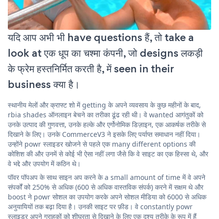
यदि आप अभी भी have questions हैं, तो take a
look at एक धूप का चश्मा कंपनी, जो designs लकड़ी
के फ्रेम हस्तनिर्मित करती है, में seen in their
business क्या है।
स्थानीय मेलों और क्राफ्ट शो में getting के अपने व्यवसाय के कुछ महीनों के बाद,
rbia shades ऑनलाइन बेचने का तरीका ढूंढ रही थी। वे wanted आगंतुकों को
उनके उत्पाद की गुणवत्ता, उनके हल्के और एर्गोनोमिक डिज़ाइन, एक आकर्षक तरीके से
दिखाने के लिए। उनके CommerceV3 ने इसके लिए पर्याप्त समाधान नहीं दिया।
उन्होंने powr स्लाइडर खोजने से पहले एक many different options की
कोशिश की और उनमें से कोई भी ऐसा नहीं लगा जैसे कि वे साइट का एक हिस्सा थे, और
वे भद्दे और उपयोग में कठिन थे।
पॉवर पॉपअप के साथ साइन अप करने के a small amount of time में वे अपने
संपर्कों को 250% से अधिक (600 से अधिक वास्तविक संपर्क) करने में सक्षम थे और
boost ने powr सोशल का उपयोग करके अपने सोशल मीडिया को 6000 से अधिक
अनुयायियों तक बढ़ा दिया है। उनकी साइट पर फ़ीड। वे constantly powr
स्लाइडर अपने ग्राहकों को शीघ्रता से दिखाने के लिए एक दृश्य तरीके के रूप में हैं