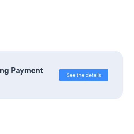
ring Payment
See the details