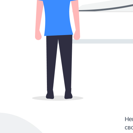
Не
св