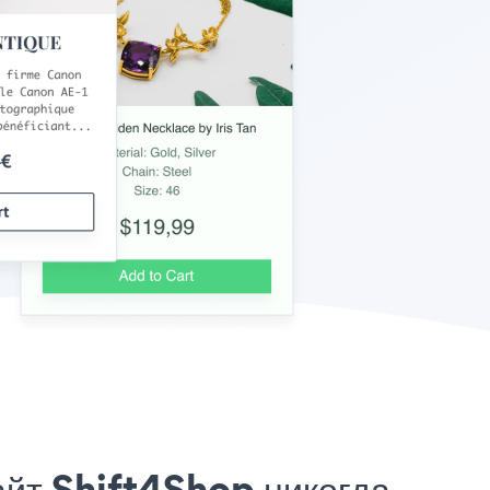
йт Shift4Shop никогда