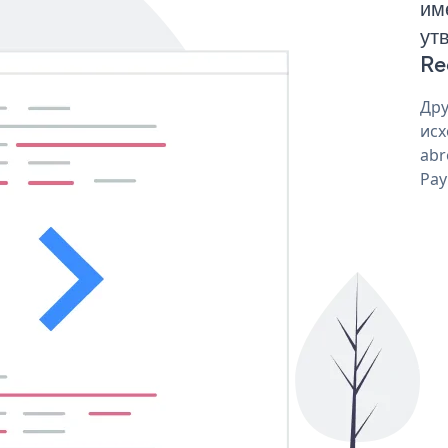
им
ут
Re
Дру
исх
abr
Pay