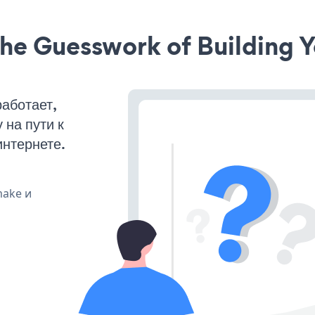
he Guesswork of Building Y
аботает,
на пути к
интернете.
make и