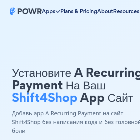
Apps
Plans & Pricing
About
Resources
Установите A Recurrin
Payment На Ваш
Shift4Shop
App Сайт
Добавь app A Recurring Payment на сайт
Shift4Shop без написания кода и без головно
боли