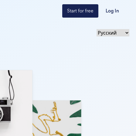
Start for free
Log In