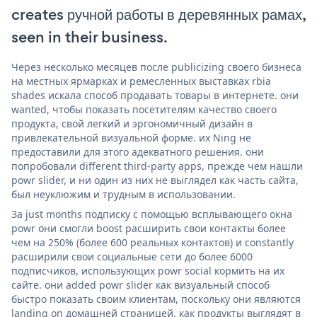
creates ручной работы в деревянных рамах,
seen in their business.
Через несколько месяцев после publicizing своего бизнеса
на местных ярмарках и ремесленных выставках rbia
shades искала способ продавать товары в интернете. они
wanted, чтобы показать посетителям качество своего
продукта, свой легкий и эргономичный дизайн в
привлекательной визуальной форме. их Ning не
предоставили для этого адекватного решения. они
попробовали different third-party apps, прежде чем нашли
powr slider, и ни один из них не выглядел как часть сайта,
был неуклюжим и трудным в использовании.
За just months подписку с помощью всплывающего окна
powr они смогли boost расширить свои контакты более
чем на 250% (более 600 реальных контактов) и constantly
расширили свои социальные сети до более 6000
подписчиков, использующих powr social кормить на их
сайте. они added powr slider как визуальный способ
быстро показать своим клиентам, поскольку они являются
landing on домашней страницей, как продукты выглядят в