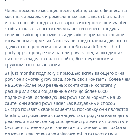
Через несколько месяцев после getting своего бизнеса на
местных ярмарках и ремесленных выставках rbia shades
искала способ продавать товары в интернете. они wanted,
чтобы показать посетителям качество своего продукта,
свой легкий и эргономичный дизайн в привлекательной
визуальной форме. их Nexcess не предоставили для этого
адекватного решения. они попробовали different third-
party apps, прежде чем нашли powr slider, и ни один из
них не выглядел как часть сайта, был неуклюжим и
трудным в использовании.
За just months подписку с помощью всплывающего окна
powr они смогли grow расширить свои контакты более чем
на 250% (более 600 реальных контактов) и constantly
расширили свои социальные сети до более 6000
подписчиков, использующих powr social кормить на их
сайте. они added powr slider как визуальный способ
быстро показать своим клиентам, поскольку они являются
landing on домашней страницей, как продукты выглядят в
реальной жизни. он хорошо демонстрирует их продукты и
беспрепятственно дает клиентам отличный опыт работы
на месте. фактически они discovered, что посетители,