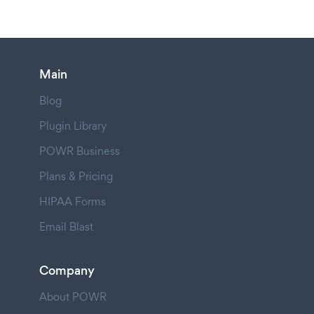
Main
Blog
Plugin Library
POWR Business
Plans & Pricing
HIPAA Forms
Email Blast
Company
About POWR