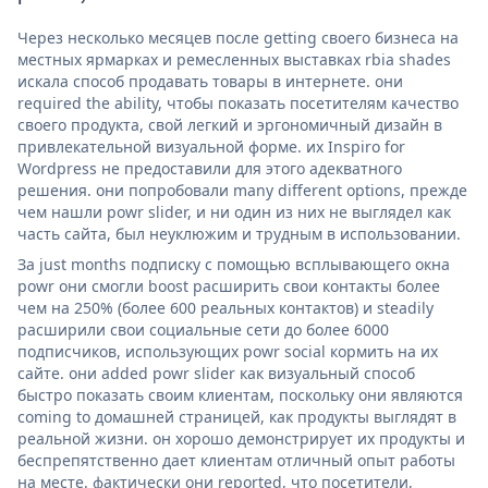
Через несколько месяцев после getting своего бизнеса на
местных ярмарках и ремесленных выставках rbia shades
искала способ продавать товары в интернете. они
required the ability, чтобы показать посетителям качество
своего продукта, свой легкий и эргономичный дизайн в
привлекательной визуальной форме. их Inspiro for
Wordpress не предоставили для этого адекватного
решения. они попробовали many different options, прежде
чем нашли powr slider, и ни один из них не выглядел как
часть сайта, был неуклюжим и трудным в использовании.
За just months подписку с помощью всплывающего окна
powr они смогли boost расширить свои контакты более
чем на 250% (более 600 реальных контактов) и steadily
расширили свои социальные сети до более 6000
подписчиков, использующих powr social кормить на их
сайте. они added powr slider как визуальный способ
быстро показать своим клиентам, поскольку они являются
coming to домашней страницей, как продукты выглядят в
реальной жизни. он хорошо демонстрирует их продукты и
беспрепятственно дает клиентам отличный опыт работы
на месте. фактически они reported, что посетители,