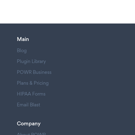
Main
Blog
Plugin Library
POWR Business
Plans & Pricing
HIPAA Forms
Email Blast
Company
About POWR