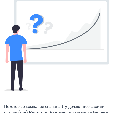
Некоторые компании сначала try делают все своими
руками (diy) Recurring Payment или имеют «techie»,