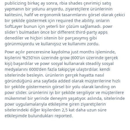
publicizing birkaç ay sonra, rbia shades çevrimiçi satış
yapmanın bir yolunu arıyordu. ziyaretçilere ürünlerinin
kalitesini, hafif ve ergonomik tasarımlarını görsel olarak çekici
bir şekilde göstermek için required the ability. onların
SoftLayer bunun için yeterli bir çözüm sağlamadı. powr
slider'ı bulmadan önce bir different third-party apps
denediler ve hiçbiri sitenin bir parçasıymış gibi
görünmüyordu ve kullanışsız ve kullanımı zordu.
Powr açılır penceresine kaydolma just months işleminde,
kişilerini %250'nin üzerinde grow (600'ün üzerinde gerçek
kişi) başardılar ve powr sosyal kullanarak steadily sosyal
medyalarını 6000'den fazla takipçiye ulaştırdılar. kendi
sitelerinde besleyin. ürünlerin gerçek hayatta nasıl
göründüğünü ana sayfada added olarak müşterilerine hızlı
bir şekilde göstermenin görsel bir yolu olarak landing on
powr slider. ürünlerini iyi bir şekilde sergiliyor ve müşterilere
mükemmel bir yerinde deneyim yaşatıyor. aslında, sitelerinde
powr uygulamalarıyla etkileşime giren ziyaretçilerin
sitelerindeki diğer kişilerden 2,5 kat daha uzun süre
etkileşimde bulundukları reported.