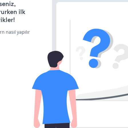
seniz,
rurken ilk
ikler!
n nasıl yapılır