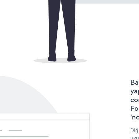
Ba
ya
co
Fo
'no
Diğ
uyg