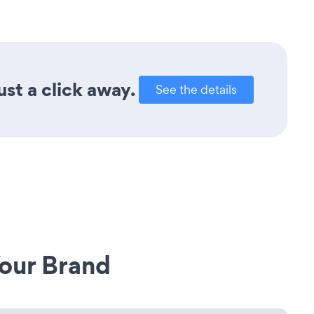
st a click away.
See the details
our Brand