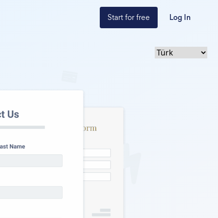
Start for free
Log In