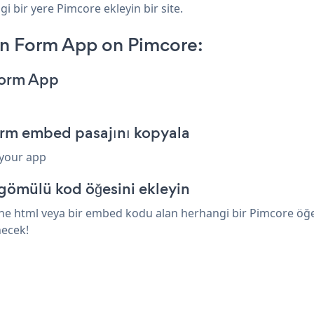
i bir yere Pimcore ekleyin bir site.
on Form App on Pimcore:
Form App
orm embed pasajını kopyala
 your app
gömülü kod öğesini ekleyin
e html veya bir embed kodu alan herhangi bir Pimcore öğesin
necek!