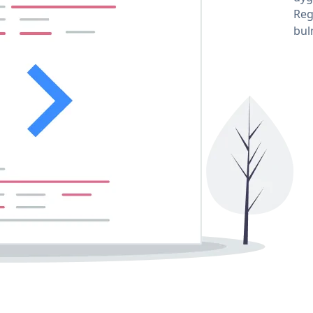
Reg
bul