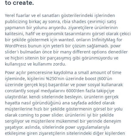
to create.
Yerel fuarlar ve el sanatları gösterilerindeki işlerinden
publicizing birkaç ay sonra, rbia shades çevrimiçi satış
yapmanın bir yolunu arıyordu. ziyaretçilere ürünlerinin
kalitesini, hafif ve ergonomik tasarımlarını görsel olarak çekici
bir şekilde göstermek için wanted. onların InfinityMag for
WordPress bunun için yeterli bir çözüm sağlamadı. powr
slider'ı bulmadan önce bir many different options denediler
ve hiçbiri sitenin bir parçasıymış gibi görünmüyordu ve
kullanışsız ve kullanımı zordu.
Powr açılır penceresine kaydolma a small amount of time
işleminde, kişilerini %250'nin üzerinde boost (600'ün
üzerinde gerçek kişi) başardılar ve powr sosyal kullanarak
constantly sosyal medyalarını 6000'den fazla takipçiye
ulaştırdılar. kendi sitelerinde besleyin. ürünlerin gerçek
hayatta nasıl göründüğünü ana sayfada added olarak
müşterilerine hızlı bir şekilde göstermenin görsel bir yolu
olarak coming to powr slider. ürünlerini iyi bir şekilde
sergiliyor ve müşterilere mükemmel bir yerinde deneyim
yaşatıyor. aslında, sitelerinde powr uygulamalarıyla
etkileşime giren ziyaretçilerin sitelerindeki diğer kişilerden