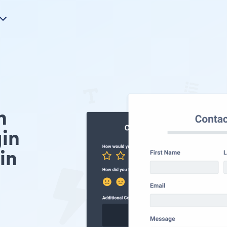
n
in
in