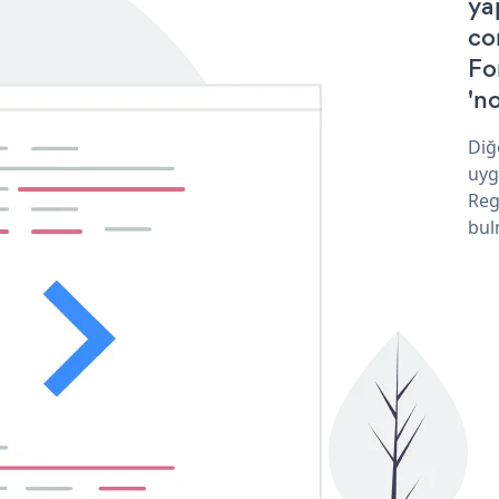
ya
co
Fo
'no
Diğ
uyg
Reg
bul