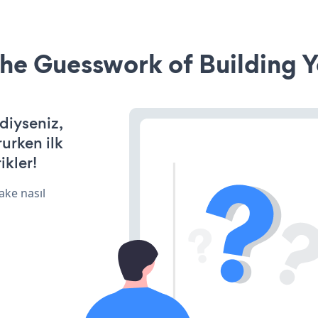
he Guesswork of Building Y
rdiyseniz,
rurken ilk
ikler!
ake nasıl