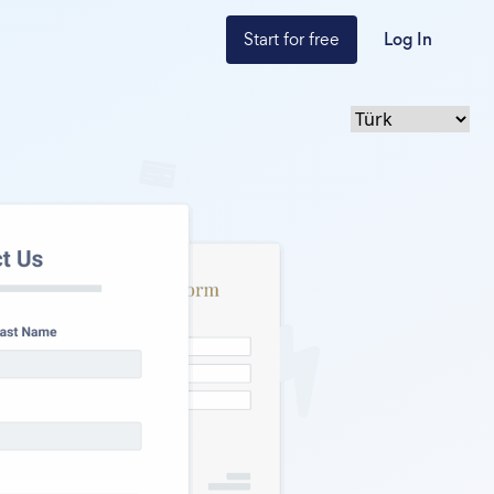
Start for free
Log In