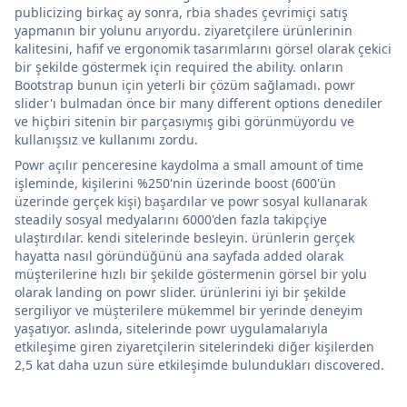
publicizing birkaç ay sonra, rbia shades çevrimiçi satış
yapmanın bir yolunu arıyordu. ziyaretçilere ürünlerinin
kalitesini, hafif ve ergonomik tasarımlarını görsel olarak çekici
bir şekilde göstermek için required the ability. onların
Bootstrap bunun için yeterli bir çözüm sağlamadı. powr
slider'ı bulmadan önce bir many different options denediler
ve hiçbiri sitenin bir parçasıymış gibi görünmüyordu ve
kullanışsız ve kullanımı zordu.
Powr açılır penceresine kaydolma a small amount of time
işleminde, kişilerini %250'nin üzerinde boost (600'ün
üzerinde gerçek kişi) başardılar ve powr sosyal kullanarak
steadily sosyal medyalarını 6000'den fazla takipçiye
ulaştırdılar. kendi sitelerinde besleyin. ürünlerin gerçek
hayatta nasıl göründüğünü ana sayfada added olarak
müşterilerine hızlı bir şekilde göstermenin görsel bir yolu
olarak landing on powr slider. ürünlerini iyi bir şekilde
sergiliyor ve müşterilere mükemmel bir yerinde deneyim
yaşatıyor. aslında, sitelerinde powr uygulamalarıyla
etkileşime giren ziyaretçilerin sitelerindeki diğer kişilerden
2,5 kat daha uzun süre etkileşimde bulundukları discovered.