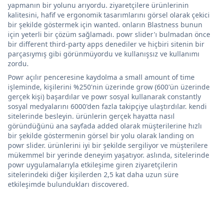
yapmanın bir yolunu arıyordu. ziyaretçilere ürünlerinin
kalitesini, hafif ve ergonomik tasarımlarını görsel olarak çekici
bir şekilde göstermek için wanted. onların Blastness bunun
için yeterli bir çözüm sağlamadı. powr slider'ı bulmadan önce
bir different third-party apps denediler ve hiçbiri sitenin bir
parçasıymış gibi görünmüyordu ve kullanışsız ve kullanımı
zordu.
Powr açılır penceresine kaydolma a small amount of time
işleminde, kişilerini %250'nin üzerinde grow (600'ün üzerinde
gerçek kişi) başardılar ve powr sosyal kullanarak constantly
sosyal medyalarını 6000'den fazla takipçiye ulaştırdılar. kendi
sitelerinde besleyin. ürünlerin gerçek hayatta nasıl
göründüğünü ana sayfada added olarak müşterilerine hızlı
bir şekilde göstermenin görsel bir yolu olarak landing on
powr slider. ürünlerini iyi bir şekilde sergiliyor ve müşterilere
mükemmel bir yerinde deneyim yaşatıyor. aslında, sitelerinde
powr uygulamalarıyla etkileşime giren ziyaretçilerin
sitelerindeki diğer kişilerden 2,5 kat daha uzun süre
etkileşimde bulundukları discovered.