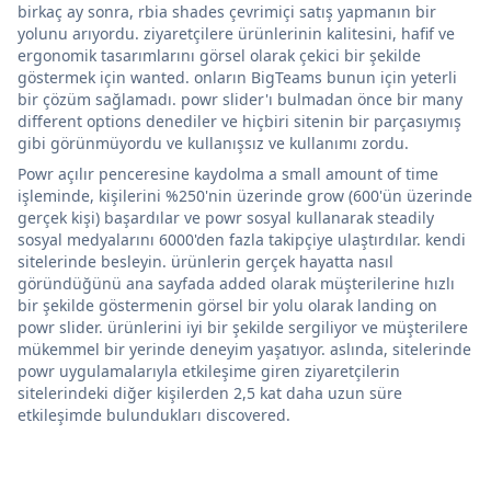
birkaç ay sonra, rbia shades çevrimiçi satış yapmanın bir
yolunu arıyordu. ziyaretçilere ürünlerinin kalitesini, hafif ve
ergonomik tasarımlarını görsel olarak çekici bir şekilde
göstermek için wanted. onların BigTeams bunun için yeterli
bir çözüm sağlamadı. powr slider'ı bulmadan önce bir many
different options denediler ve hiçbiri sitenin bir parçasıymış
gibi görünmüyordu ve kullanışsız ve kullanımı zordu.
Powr açılır penceresine kaydolma a small amount of time
işleminde, kişilerini %250'nin üzerinde grow (600'ün üzerinde
gerçek kişi) başardılar ve powr sosyal kullanarak steadily
sosyal medyalarını 6000'den fazla takipçiye ulaştırdılar. kendi
sitelerinde besleyin. ürünlerin gerçek hayatta nasıl
göründüğünü ana sayfada added olarak müşterilerine hızlı
bir şekilde göstermenin görsel bir yolu olarak landing on
powr slider. ürünlerini iyi bir şekilde sergiliyor ve müşterilere
mükemmel bir yerinde deneyim yaşatıyor. aslında, sitelerinde
powr uygulamalarıyla etkileşime giren ziyaretçilerin
sitelerindeki diğer kişilerden 2,5 kat daha uzun süre
etkileşimde bulundukları discovered.