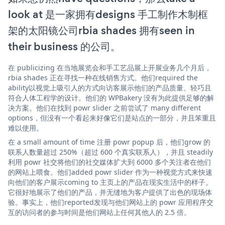
look at 是一家拥有designs 手工制作木制框
架的太阳镜公司rbia shades 拥有seen in
their business 的公司。
在 publicizing 在当地展览会和手工艺品展上开展业务几个月后，
rbia shades 正在寻找一种在线销售方式。他们required the
ability以视觉上吸引人的方式向访客展示他们的产品质量、轻巧且
符合人体工程学的设计。他们的 WPBakery 没有为此提供足够的解
决方案。他们在找到 powr slider 之前尝试了 many different
options，但没有一个看起来好像它们是站点的一部分，并且笨重且
难以使用。
在 a small amount of time 注册 powr popup 后，他们grow 的
联系人数量超过 250%（超过 600 个真实联系人），并且 steadily
利用 powr 社交将他们的社交媒体扩大到 6000 多个关注者在他们
的网站上喂食。他们added powr slider 作为一种视觉方式来快速
向他们的客户展示coming to 主页上的产品在现实生活中的样子。
它很好地展示了他们的产品，并无缝地为客户提供了出色的现场体
验。事实上，他们reported发现与他们网站上的 powr 应用程序交
互的访问者的参与时间是他们网站上任何其他人的 2.5 倍。