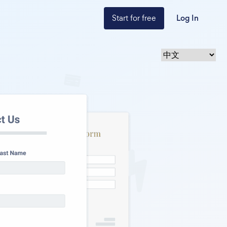
Start for free
Log In