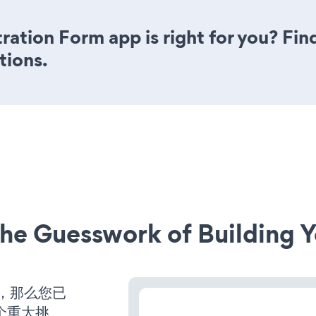
tration Form app is right for you? Fi
tions.
he Guesswork of Building Y
营，那么您已
个重大挑