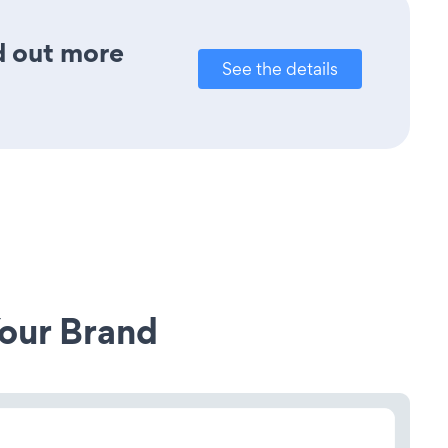
nd out more
See the details
our Brand