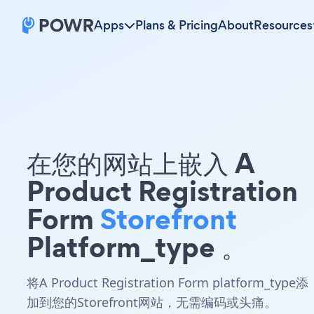
Apps
Plans & Pricing
About
Resources
在您的网站上嵌入 A
Product Registration
Form
Storefront
Platform_type 。
将A Product Registration Form platform_type添
加到您的Storefront网站，无需编码或头痛。