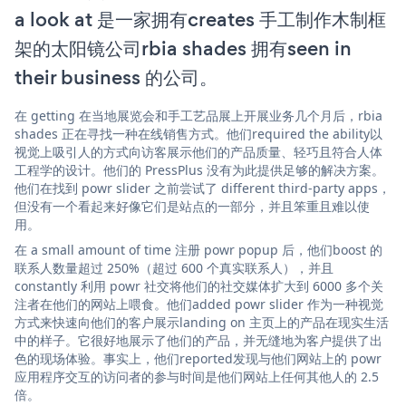
a look at 是一家拥有creates 手工制作木制框
架的太阳镜公司rbia shades 拥有seen in
their business 的公司。
在 getting 在当地展览会和手工艺品展上开展业务几个月后，rbia
shades 正在寻找一种在线销售方式。他们required the ability以
视觉上吸引人的方式向访客展示他们的产品质量、轻巧且符合人体
工程学的设计。他们的 PressPlus 没有为此提供足够的解决方案。
他们在找到 powr slider 之前尝试了 different third-party apps，
但没有一个看起来好像它们是站点的一部分，并且笨重且难以使
用。
在 a small amount of time 注册 powr popup 后，他们boost 的
联系人数量超过 250%（超过 600 个真实联系人），并且
constantly 利用 powr 社交将他们的社交媒体扩大到 6000 多个关
注者在他们的网站上喂食。他们added powr slider 作为一种视觉
方式来快速向他们的客户展示landing on 主页上的产品在现实生活
中的样子。它很好地展示了他们的产品，并无缝地为客户提供了出
色的现场体验。事实上，他们reported发现与他们网站上的 powr
应用程序交互的访问者的参与时间是他们网站上任何其他人的 2.5
倍。