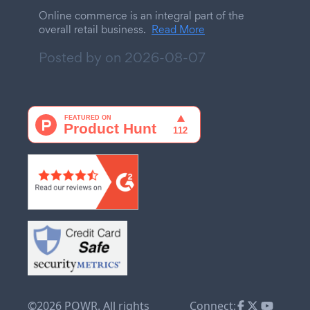
Online commerce is an integral part of the
overall retail business.
Read More
Posted by on
2026-08-07
©2026 POWR. All rights
Connect: