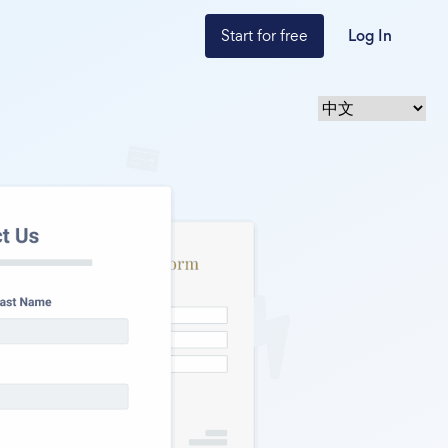
Start for free
Log In