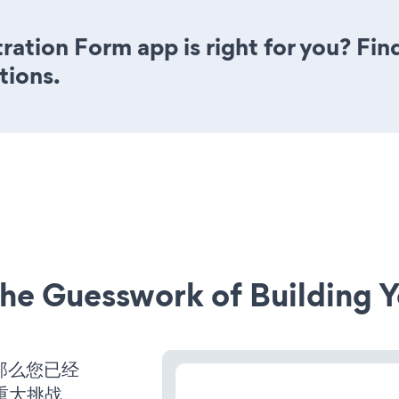
tration Form app is right for you? Fi
tions.
he Guesswork of Building Y
那么您已经
重大挑战。