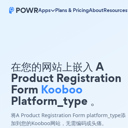
Apps
Plans & Pricing
About
Resources
在您的网站上嵌入 A
Product Registration
Form
Kooboo
Platform_type 。
将A Product Registration Form platform_type添
加到您的Kooboo网站，无需编码或头痛。