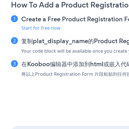
How To Add a Product Registrati
Create a Free Product Registration 
Start for free now
复制plat_display_name的Product Re
Your code block will be available once you create
在Kooboo编辑器中添加到html或嵌入代
将以上Product Registration Form 片段粘贴