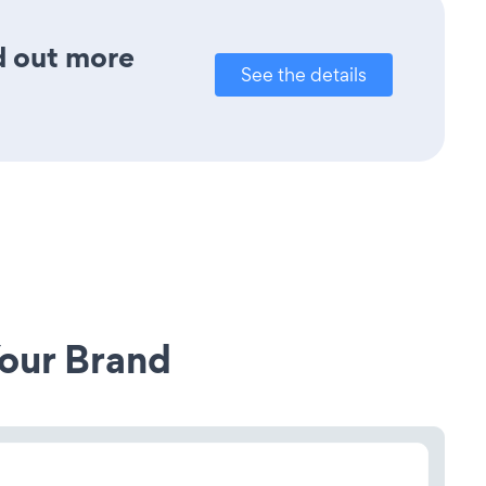
nd out more
See the details
our Brand