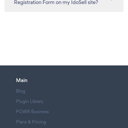
Registration Form on my IdoSell site?
Main
Blog
Plugin Library
POWR Business
Plans & Pricing