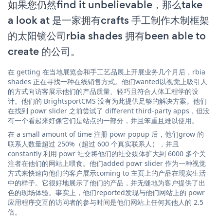
如果您仍然find it unbelievable，那么take
a look at 是一家拥有crafts 手工制作木制框架
的太阳镜公司rbia shades 拥有been able to
create 的公司。
在 getting 在当地展览会和手工艺品展上开展业务几个月后，rbia
shades 正在寻找一种在线销售方式。他们wanted以视觉上吸引人
的方式向访客展示他们的产品质量、轻巧且符合人体工程学的设
计。他们的 BrightsportCMS 没有为此提供足够的解决方案。他们
在找到 powr slider 之前尝试了 different third-party apps，但没
有一个看起来好像它们是站点的一部分，并且笨重且难以使用。
在 a small amount of time 注册 powr popup 后，他们grow 的
联系人数量超过 250%（超过 600 个真实联系人），并且
constantly 利用 powr 社交将他们的社交媒体扩大到 6000 多个关
注者在他们的网站上喂食。他们added powr slider 作为一种视觉
方式来快速向他们的客户展示coming to 主页上的产品在现实生活
中的样子。它很好地展示了他们的产品，并无缝地为客户提供了出
色的现场体验。事实上，他们reported发现与他们网站上的 powr
应用程序交互的访问者的参与时间是他们网站上任何其他人的 2.5
倍。