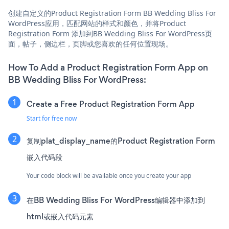
创建自定义的Product Registration Form BB Wedding Bliss For
WordPress应用，匹配网站的样式和颜色，并将Product
Registration Form 添加到BB Wedding Bliss For WordPress页
面，帖子，侧边栏，页脚或您喜欢的任何位置现场。
How To Add a Product Registration Form App on
BB Wedding Bliss For WordPress:
Create a Free Product Registration Form App
Start for free now
复制plat_display_name的Product Registration Form
嵌入代码段
Your code block will be available once you create your app
在BB Wedding Bliss For WordPress编辑器中添加到
html或嵌入代码元素