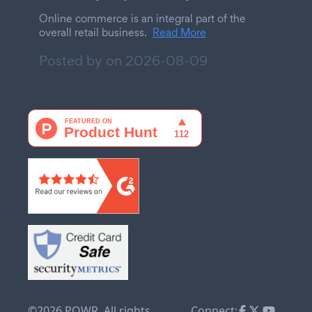
Online commerce is an integral part of the
overall retail business.
Read More
Posted by on
2026-08-09
©2026 POWR. All rights
Connect: