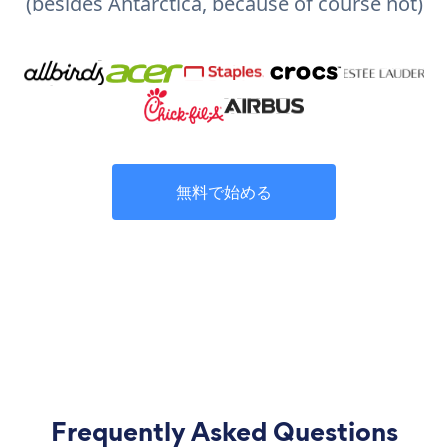
(besides Antarctica, because of course not)
無料で始める
Frequently Asked Questions