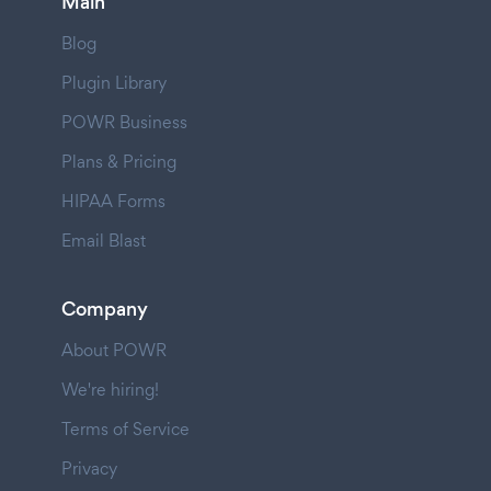
Main
Blog
Plugin Library
POWR Business
Plans & Pricing
HIPAA Forms
Email Blast
Company
About POWR
We're hiring!
Terms of Service
Privacy