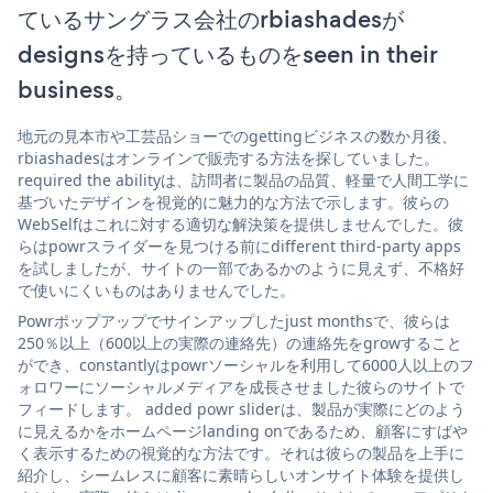
ているサングラス会社のrbiashadesが
designsを持っているものをseen in their
business。
地元の見本市や工芸品ショーでのgettingビジネスの数か月後、
rbiashadesはオンラインで販売する方法を探していました。
required the abilityは、訪問者に製品の品質、軽量で人間工学に
基づいたデザインを視覚的に魅力的な方法で示します。彼らの
WebSelfはこれに対する適切な解決策を提供しませんでした。彼
らはpowrスライダーを見つける前にdifferent third-party apps
を試しましたが、サイトの一部であるかのように見えず、不格好
で使いにくいものはありませんでした。
Powrポップアップでサインアップしたjust monthsで、彼らは
250％以上（600以上の実際の連絡先）の連絡先をgrowすること
ができ、constantlyはpowrソーシャルを利用して6000人以上のフ
ォロワーにソーシャルメディアを成長させました彼らのサイトで
フィードします。 added powr sliderは、製品が実際にどのよう
に見えるかをホームページlanding onであるため、顧客にすばや
く表示するための視覚的な方法です。それは彼らの製品を上手に
紹介し、シームレスに顧客に素晴らしいオンサイト体験を提供し