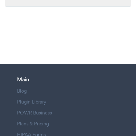
Main
Blog
Plugin Library
POWR Business
Plans & Pricing
HIPAA Forms