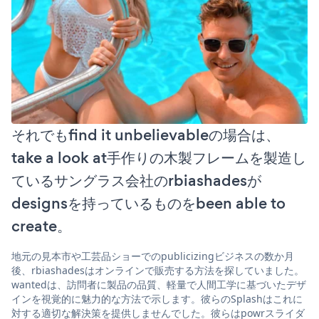
それでもfind it unbelievableの場合は、
take a look at手作りの木製フレームを製造し
ているサングラス会社のrbiashadesが
designsを持っているものをbeen able to
create。
地元の見本市や工芸品ショーでのpublicizingビジネスの数か月
後、rbiashadesはオンラインで販売する方法を探していました。
wantedは、訪問者に製品の品質、軽量で人間工学に基づいたデザ
インを視覚的に魅力的な方法で示します。彼らのSplashはこれに
対する適切な解決策を提供しませんでした。彼らはpowrスライダ