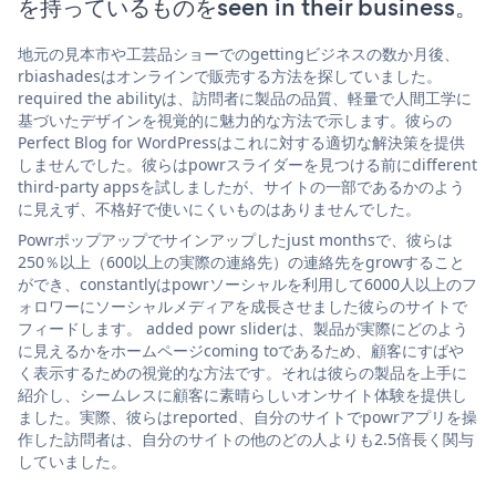
を持っているものをseen in their business。
地元の見本市や工芸品ショーでのgettingビジネスの数か月後、
rbiashadesはオンラインで販売する方法を探していました。
required the abilityは、訪問者に製品の品質、軽量で人間工学に
基づいたデザインを視覚的に魅力的な方法で示します。彼らの
Perfect Blog for WordPressはこれに対する適切な解決策を提供
しませんでした。彼らはpowrスライダーを見つける前にdifferent
third-party appsを試しましたが、サイトの一部であるかのよう
に見えず、不格好で使いにくいものはありませんでした。
Powrポップアップでサインアップしたjust monthsで、彼らは
250％以上（600以上の実際の連絡先）の連絡先をgrowすること
ができ、constantlyはpowrソーシャルを利用して6000人以上のフ
ォロワーにソーシャルメディアを成長させました彼らのサイトで
フィードします。 added powr sliderは、製品が実際にどのよう
に見えるかをホームページcoming toであるため、顧客にすばや
く表示するための視覚的な方法です。それは彼らの製品を上手に
紹介し、シームレスに顧客に素晴らしいオンサイト体験を提供し
ました。実際、彼らはreported、自分のサイトでpowrアプリを操
作した訪問者は、自分のサイトの他のどの人よりも2.5倍長く関与
していました。