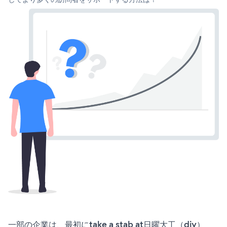
一部の企業は、最初にtake a stab at日曜大工（diy）