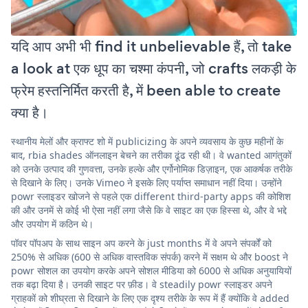
यदि आप अभी भी find it unbelievable हैं, तो take
a look at एक धूप का चश्मा कंपनी, जो crafts लकड़ी के
फ्रेम हस्तनिर्मित करती है, में been able to create
क्या है।
स्थानीय मेलों और क्राफ्ट शो में publicizing के अपने व्यवसाय के कुछ महीनों के
बाद, rbia shades ऑनलाइन बेचने का तरीका ढूंढ रही थी। वे wanted आगंतुकों
को उनके उत्पाद की गुणवत्ता, उनके हल्के और एर्गोनोमिक डिज़ाइन, एक आकर्षक तरीके
से दिखाने के लिए। उनके Vimeo ने इसके लिए पर्याप्त समाधान नहीं दिया। उन्होंने
powr स्लाइडर खोजने से पहले एक different third-party apps की कोशिश
की और उनमें से कोई भी ऐसा नहीं लगा जैसे कि वे साइट का एक हिस्सा थे, और वे भद्दे
और उपयोग में कठिन थे।
पॉवर पॉपअप के साथ साइन अप करने के just months में वे अपने संपर्कों को
250% से अधिक (600 से अधिक वास्तविक संपर्क) करने में सक्षम थे और boost ने
powr सोशल का उपयोग करके अपने सोशल मीडिया को 6000 से अधिक अनुयायियों
तक बढ़ा दिया है। उनकी साइट पर फ़ीड। वे steadily powr स्लाइडर अपने
ग्राहकों को शीघ्रता से दिखाने के लिए एक दृश्य तरीके के रूप में हैं क्योंकि वे added