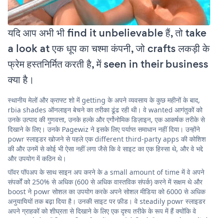
यदि आप अभी भी find it unbelievable हैं, तो take
a look at एक धूप का चश्मा कंपनी, जो crafts लकड़ी के
फ्रेम हस्तनिर्मित करती है, में seen in their business
क्या है।
स्थानीय मेलों और क्राफ्ट शो में getting के अपने व्यवसाय के कुछ महीनों के बाद,
rbia shades ऑनलाइन बेचने का तरीका ढूंढ रही थी। वे wanted आगंतुकों को
उनके उत्पाद की गुणवत्ता, उनके हल्के और एर्गोनोमिक डिज़ाइन, एक आकर्षक तरीके से
दिखाने के लिए। उनके Pagewiz ने इसके लिए पर्याप्त समाधान नहीं दिया। उन्होंने
powr स्लाइडर खोजने से पहले एक different third-party apps की कोशिश
की और उनमें से कोई भी ऐसा नहीं लगा जैसे कि वे साइट का एक हिस्सा थे, और वे भद्दे
और उपयोग में कठिन थे।
पॉवर पॉपअप के साथ साइन अप करने के a small amount of time में वे अपने
संपर्कों को 250% से अधिक (600 से अधिक वास्तविक संपर्क) करने में सक्षम थे और
boost ने powr सोशल का उपयोग करके अपने सोशल मीडिया को 6000 से अधिक
अनुयायियों तक बढ़ा दिया है। उनकी साइट पर फ़ीड। वे steadily powr स्लाइडर
अपने ग्राहकों को शीघ्रता से दिखाने के लिए एक दृश्य तरीके के रूप में हैं क्योंकि वे