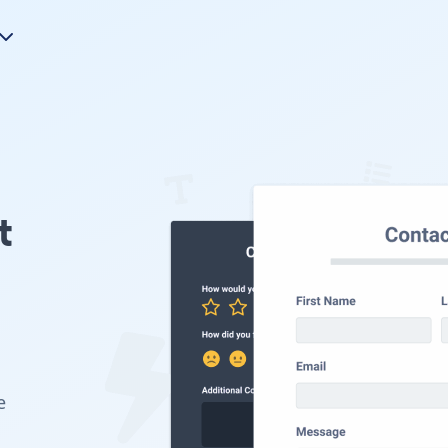
t
e
।