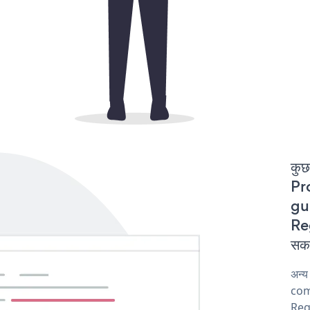
कुछ
Pr
gur
Reg
सकत
अन्
comp
Reg