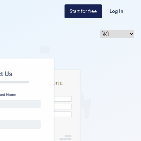
Start for free
Log In