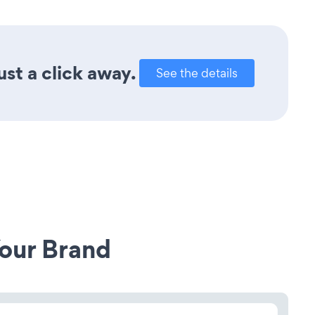
st a click away.
See the details
our Brand