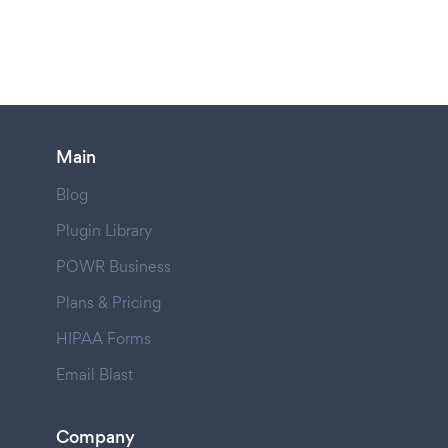
Main
Blog
Plugin Library
POWR Business
Plans & Pricing
HIPAA Forms
Email Blast
Company