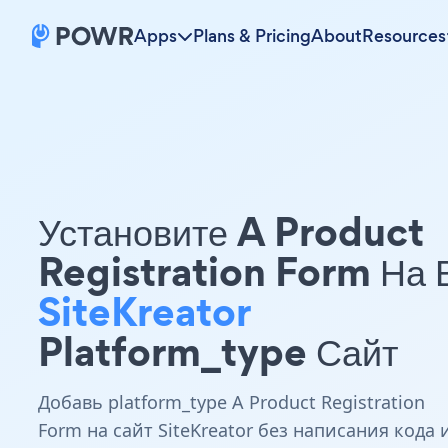
Apps
Plans & Pricing
About
Resources
Установите A Product
Registration Form На
SiteKreator
Platform_type Сайт
Добавь platform_type A Product Registration
Form на сайт SiteKreator без написания кода 