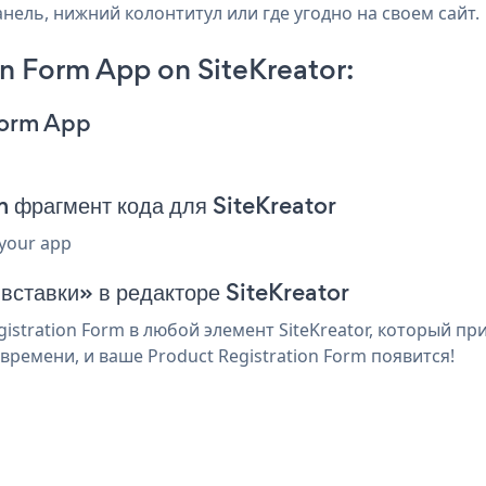
анель, нижний колонтитул или где угодно на своем сайт.
n Form App on SiteKreator:
Form App
 фрагмент кода для SiteKreator
 your app
вставки» в редакторе SiteKreator
stration Form в любой элемент SiteKreator, который пр
ремени, и ваше Product Registration Form появится!