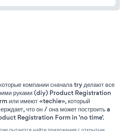
которые компании сначала try делают все
оими руками (diy) Product Registration
rm или имеют «techie», который
верждает, что он / она может построить a
oduct Registration Form in 'no time'.
гие пытаются найти приложения с открытым