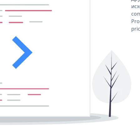
исх
com
Pro
pri