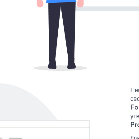
Не
св
Fo
ут
Pr
Дру