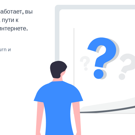
аботает, вы
пути к
интернете.
urn и