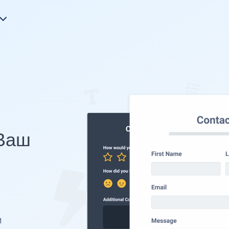
 Ваш
и