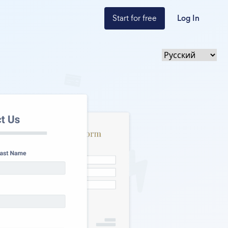
Start for free
Log In