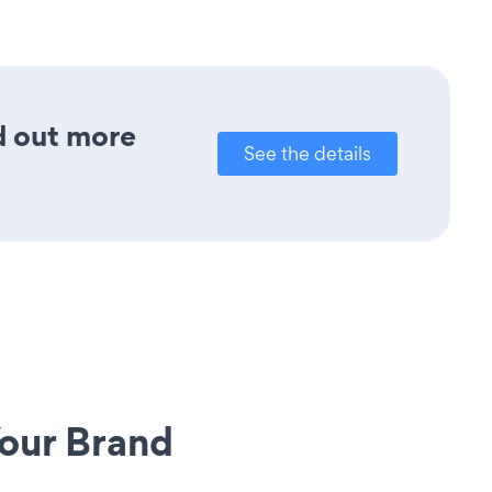
nd out more
See the details
our Brand