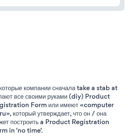
которые компании сначала take a stab at
лают все своими руками (diy) Product
gistration Form или имеют «computer
ru», который утверждает, что он / она
жет построить a Product Registration
rm in 'no time'.