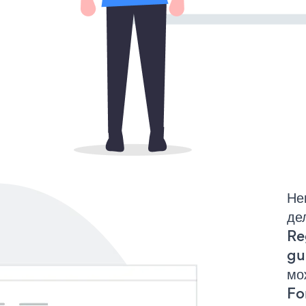
Не
де
Re
gu
мо
Fo