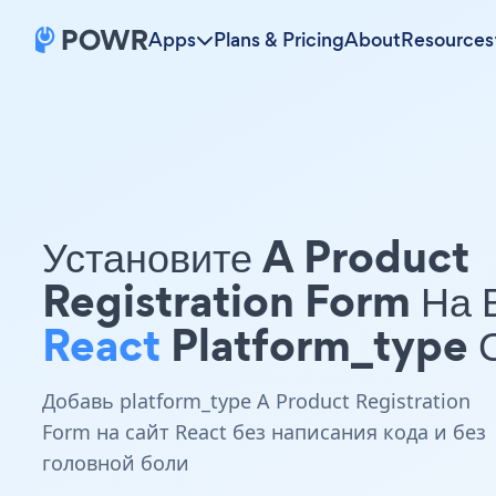
Apps
Plans & Pricing
About
Resources
Установите A Product
Registration Form На
React
Platform_type 
Добавь platform_type A Product Registration
Form на сайт React без написания кода и без
головной боли