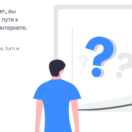
ет, вы
пути к
интернете.
e, turn и