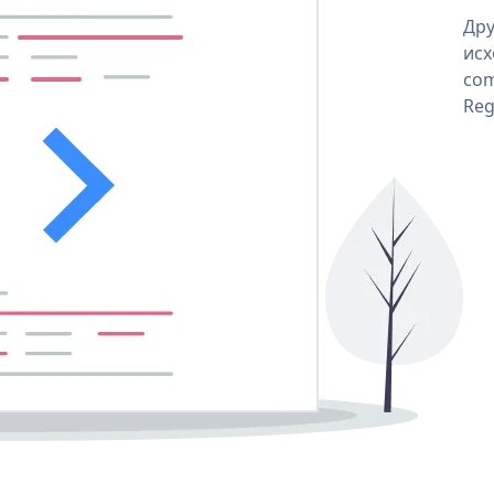
Дру
исх
com
Reg