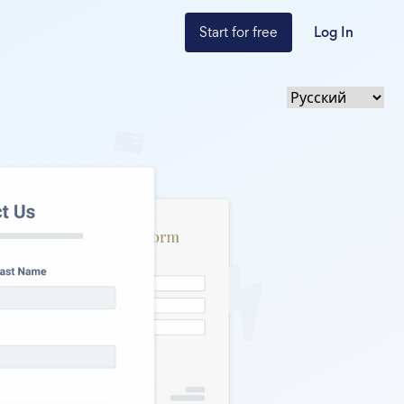
Start for free
Log In