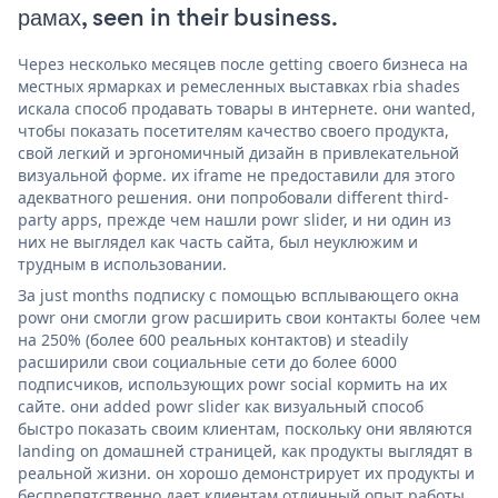
рамах, seen in their business.
Через несколько месяцев после getting своего бизнеса на
местных ярмарках и ремесленных выставках rbia shades
искала способ продавать товары в интернете. они wanted,
чтобы показать посетителям качество своего продукта,
свой легкий и эргономичный дизайн в привлекательной
визуальной форме. их iframe не предоставили для этого
адекватного решения. они попробовали different third-
party apps, прежде чем нашли powr slider, и ни один из
них не выглядел как часть сайта, был неуклюжим и
трудным в использовании.
За just months подписку с помощью всплывающего окна
powr они смогли grow расширить свои контакты более чем
на 250% (более 600 реальных контактов) и steadily
расширили свои социальные сети до более 6000
подписчиков, использующих powr social кормить на их
сайте. они added powr slider как визуальный способ
быстро показать своим клиентам, поскольку они являются
landing on домашней страницей, как продукты выглядят в
реальной жизни. он хорошо демонстрирует их продукты и
беспрепятственно дает клиентам отличный опыт работы