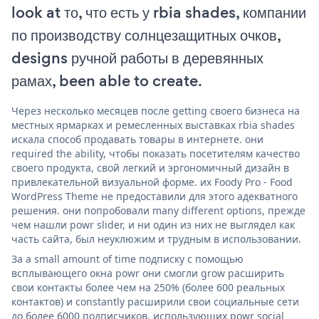
look at то, что есть у rbia shades, компании
по производству солнцезащитных очков,
designs ручной работы в деревянных
рамах, been able to create.
Через несколько месяцев после getting своего бизнеса на
местных ярмарках и ремесленных выставках rbia shades
искала способ продавать товары в интернете. они
required the ability, чтобы показать посетителям качество
своего продукта, свой легкий и эргономичный дизайн в
привлекательной визуальной форме. их Foody Pro - Food
WordPress Theme не предоставили для этого адекватного
решения. они попробовали many different options, прежде
чем нашли powr slider, и ни один из них не выглядел как
часть сайта, был неуклюжим и трудным в использовании.
За a small amount of time подписку с помощью
всплывающего окна powr они смогли grow расширить
свои контакты более чем на 250% (более 600 реальных
контактов) и constantly расширили свои социальные сети
до более 6000 подписчиков, использующих powr social