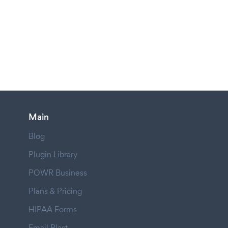
Main
Blog
Plugin Library
POWR Business
Plans & Pricing
HIPAA Forms
Email Blast