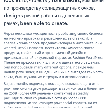
look at то, что есть у rbia shades, компании
по производству солнцезащитных очков,
designs ручной работы в деревянных
рамах, been able to create.
Через несколько месяцев после publicizing своего бизнеса
на местных ярмарках и ремесленных выставках rbia
shades искала способ продавать товары в интернете. они
wanted, чтобы показать посетителям качество своего
продукта, свой легкий и эргономичный дизайн в
привлекательной визуальной форме. их Fashion WordPress
Theme не предоставили для этого адекватного решения.
они попробовали many different options, прежде чем
нашли powr slider, и ни один из них не выглядел как часть
сайта, был неуклюжим и трудным в использовании.
За just months подписку с помощью всплывающего окна
powr они смогли grow расширить свои контакты более чем
на 250% (более 600 реальных контактов) и steadily
расширили свои социальные сети до более 6000
подписчиков, использующих powr social кормить на их
сайте. они added powr slider как визуальный способ