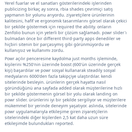
Yerel fuarlar ve el sanatları gösterilerindeki işlerinden
publicizing birkaç ay sonra, rbia shades çevrimiçi satış
yapmanın bir yolunu arıyordu. ziyaretçilere ürünlerinin
kalitesini, hafif ve ergonomik tasarımlarını görsel olarak çekici
bir şekilde göstermek için required the ability. onların
Zenfolio bunun için yeterli bir çözüm sağlamadı. powr slider'ı
bulmadan önce bir different third-party apps denediler ve
hiçbiri sitenin bir parçasıymış gibi görünmüyordu ve
kullanışsız ve kullanımı zordu.
Powr açılır penceresine kaydolma just months işleminde,
kişilerini %250'nin üzerinde boost (600'ün üzerinde gerçek
kişi) başardılar ve powr sosyal kullanarak steadily sosyal
medyalarını 6000'den fazla takipçiye ulaştırdılar. kendi
sitelerinde besleyin. ürünlerin gerçek hayatta nasıl
göründüğünü ana sayfada added olarak müşterilerine hızlı
bir şekilde göstermenin görsel bir yolu olarak landing on
powr slider. ürünlerini iyi bir şekilde sergiliyor ve müşterilere
mükemmel bir yerinde deneyim yaşatıyor. aslında, sitelerinde
powr uygulamalarıyla etkileşime giren ziyaretçilerin
sitelerindeki diğer kişilerden 2,5 kat daha uzun süre
etkileşimde bulundukları reported.