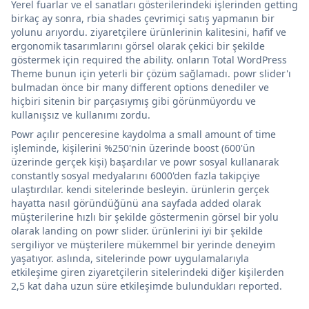
Yerel fuarlar ve el sanatları gösterilerindeki işlerinden getting
birkaç ay sonra, rbia shades çevrimiçi satış yapmanın bir
yolunu arıyordu. ziyaretçilere ürünlerinin kalitesini, hafif ve
ergonomik tasarımlarını görsel olarak çekici bir şekilde
göstermek için required the ability. onların Total WordPress
Theme bunun için yeterli bir çözüm sağlamadı. powr slider'ı
bulmadan önce bir many different options denediler ve
hiçbiri sitenin bir parçasıymış gibi görünmüyordu ve
kullanışsız ve kullanımı zordu.
Powr açılır penceresine kaydolma a small amount of time
işleminde, kişilerini %250'nin üzerinde boost (600'ün
üzerinde gerçek kişi) başardılar ve powr sosyal kullanarak
constantly sosyal medyalarını 6000'den fazla takipçiye
ulaştırdılar. kendi sitelerinde besleyin. ürünlerin gerçek
hayatta nasıl göründüğünü ana sayfada added olarak
müşterilerine hızlı bir şekilde göstermenin görsel bir yolu
olarak landing on powr slider. ürünlerini iyi bir şekilde
sergiliyor ve müşterilere mükemmel bir yerinde deneyim
yaşatıyor. aslında, sitelerinde powr uygulamalarıyla
etkileşime giren ziyaretçilerin sitelerindeki diğer kişilerden
2,5 kat daha uzun süre etkileşimde bulundukları reported.