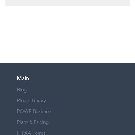
Main
Blog
Plugin Library
POWR Business
Plans & Pricing
HIPAA Forms