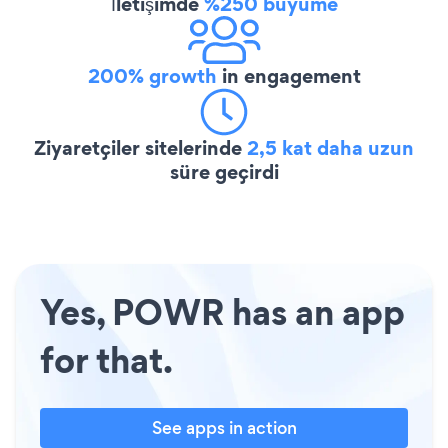
İletişimde
%250 büyüme
200% growth
in engagement
Ziyaretçiler sitelerinde
2,5 kat daha uzun
süre geçirdi
Yes, POWR has an app
for that.
See apps in action