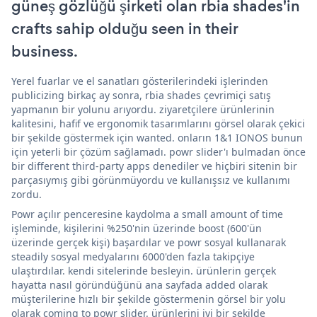
güneş gözlüğü şirketi olan rbia shades'in
crafts sahip olduğu seen in their
business.
Yerel fuarlar ve el sanatları gösterilerindeki işlerinden
publicizing birkaç ay sonra, rbia shades çevrimiçi satış
yapmanın bir yolunu arıyordu. ziyaretçilere ürünlerinin
kalitesini, hafif ve ergonomik tasarımlarını görsel olarak çekici
bir şekilde göstermek için wanted. onların 1&1 IONOS bunun
için yeterli bir çözüm sağlamadı. powr slider'ı bulmadan önce
bir different third-party apps denediler ve hiçbiri sitenin bir
parçasıymış gibi görünmüyordu ve kullanışsız ve kullanımı
zordu.
Powr açılır penceresine kaydolma a small amount of time
işleminde, kişilerini %250'nin üzerinde boost (600'ün
üzerinde gerçek kişi) başardılar ve powr sosyal kullanarak
steadily sosyal medyalarını 6000'den fazla takipçiye
ulaştırdılar. kendi sitelerinde besleyin. ürünlerin gerçek
hayatta nasıl göründüğünü ana sayfada added olarak
müşterilerine hızlı bir şekilde göstermenin görsel bir yolu
olarak coming to powr slider. ürünlerini iyi bir şekilde