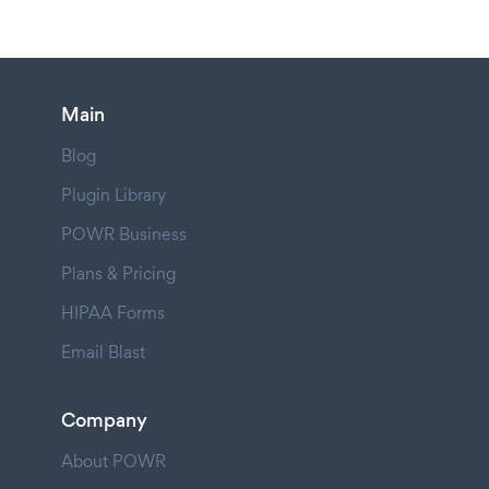
Main
Blog
Plugin Library
POWR Business
Plans & Pricing
HIPAA Forms
Email Blast
Company
About POWR