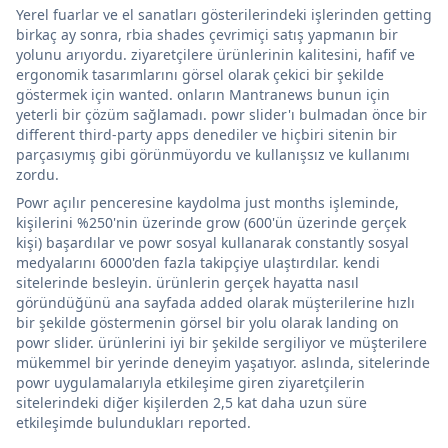
Yerel fuarlar ve el sanatları gösterilerindeki işlerinden getting
birkaç ay sonra, rbia shades çevrimiçi satış yapmanın bir
yolunu arıyordu. ziyaretçilere ürünlerinin kalitesini, hafif ve
ergonomik tasarımlarını görsel olarak çekici bir şekilde
göstermek için wanted. onların Mantranews bunun için
yeterli bir çözüm sağlamadı. powr slider'ı bulmadan önce bir
different third-party apps denediler ve hiçbiri sitenin bir
parçasıymış gibi görünmüyordu ve kullanışsız ve kullanımı
zordu.
Powr açılır penceresine kaydolma just months işleminde,
kişilerini %250'nin üzerinde grow (600'ün üzerinde gerçek
kişi) başardılar ve powr sosyal kullanarak constantly sosyal
medyalarını 6000'den fazla takipçiye ulaştırdılar. kendi
sitelerinde besleyin. ürünlerin gerçek hayatta nasıl
göründüğünü ana sayfada added olarak müşterilerine hızlı
bir şekilde göstermenin görsel bir yolu olarak landing on
powr slider. ürünlerini iyi bir şekilde sergiliyor ve müşterilere
mükemmel bir yerinde deneyim yaşatıyor. aslında, sitelerinde
powr uygulamalarıyla etkileşime giren ziyaretçilerin
sitelerindeki diğer kişilerden 2,5 kat daha uzun süre
etkileşimde bulundukları reported.