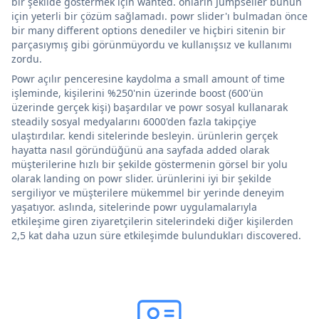
bir şekilde göstermek için wanted. onların Jumpseller bunun
için yeterli bir çözüm sağlamadı. powr slider'ı bulmadan önce
bir many different options denediler ve hiçbiri sitenin bir
parçasıymış gibi görünmüyordu ve kullanışsız ve kullanımı
zordu.
Powr açılır penceresine kaydolma a small amount of time
işleminde, kişilerini %250'nin üzerinde boost (600'ün
üzerinde gerçek kişi) başardılar ve powr sosyal kullanarak
steadily sosyal medyalarını 6000'den fazla takipçiye
ulaştırdılar. kendi sitelerinde besleyin. ürünlerin gerçek
hayatta nasıl göründüğünü ana sayfada added olarak
müşterilerine hızlı bir şekilde göstermenin görsel bir yolu
olarak landing on powr slider. ürünlerini iyi bir şekilde
sergiliyor ve müşterilere mükemmel bir yerinde deneyim
yaşatıyor. aslında, sitelerinde powr uygulamalarıyla
etkileşime giren ziyaretçilerin sitelerindeki diğer kişilerden
2,5 kat daha uzun süre etkileşimde bulundukları discovered.