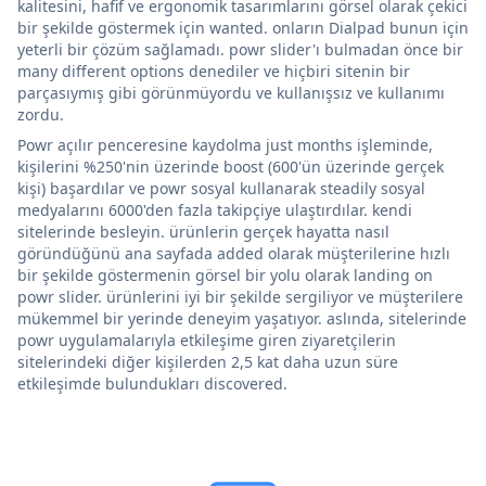
kalitesini, hafif ve ergonomik tasarımlarını görsel olarak çekici
bir şekilde göstermek için wanted. onların Dialpad bunun için
yeterli bir çözüm sağlamadı. powr slider'ı bulmadan önce bir
many different options denediler ve hiçbiri sitenin bir
parçasıymış gibi görünmüyordu ve kullanışsız ve kullanımı
zordu.
Powr açılır penceresine kaydolma just months işleminde,
kişilerini %250'nin üzerinde boost (600'ün üzerinde gerçek
kişi) başardılar ve powr sosyal kullanarak steadily sosyal
medyalarını 6000'den fazla takipçiye ulaştırdılar. kendi
sitelerinde besleyin. ürünlerin gerçek hayatta nasıl
göründüğünü ana sayfada added olarak müşterilerine hızlı
bir şekilde göstermenin görsel bir yolu olarak landing on
powr slider. ürünlerini iyi bir şekilde sergiliyor ve müşterilere
mükemmel bir yerinde deneyim yaşatıyor. aslında, sitelerinde
powr uygulamalarıyla etkileşime giren ziyaretçilerin
sitelerindeki diğer kişilerden 2,5 kat daha uzun süre
etkileşimde bulundukları discovered.